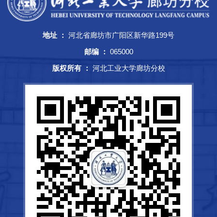
地址 ：
河北省廊坊市广阳区新华路199号
邮编 ：
065000
版权所有 ：
河北工业大学廊坊分校