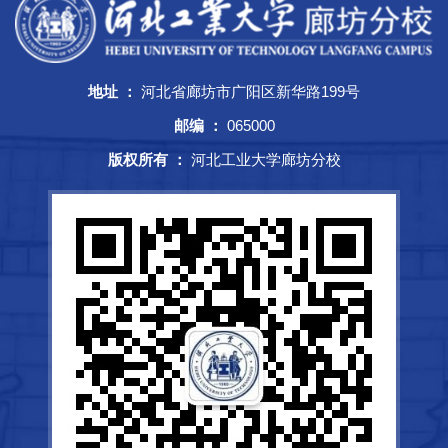
地址 ：
河北省廊坊市广阳区新华路199号
邮编 ：
065000
版权所有 ：
河北工业大学廊坊分校