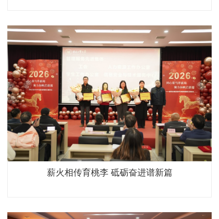
薪火相传育桃李 砥砺奋进谱新篇