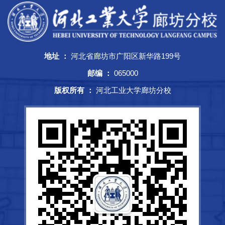
地址 ：
河北省廊坊市广阳区新华路199号
邮编 ：
065000
版权所有 ：
河北工业大学廊坊分校