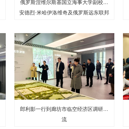
文
俄罗斯涅维尔斯基国立海事大学副校长
安德烈·米哈伊洛维奇及俄罗斯远东联邦
大学中方院长陈法玉一行到访我校
数
郎利影一行到廊坊市临空经济区调研交
幕
流