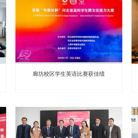
举
廊坊校区学生英语比赛获佳绩
认