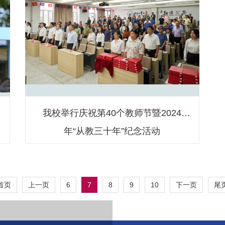
学
我校举行庆祝第40个教师节暨2024
年“从教三十年”纪念活动
6
7
8
9
10
首页
上一页
下一页
尾