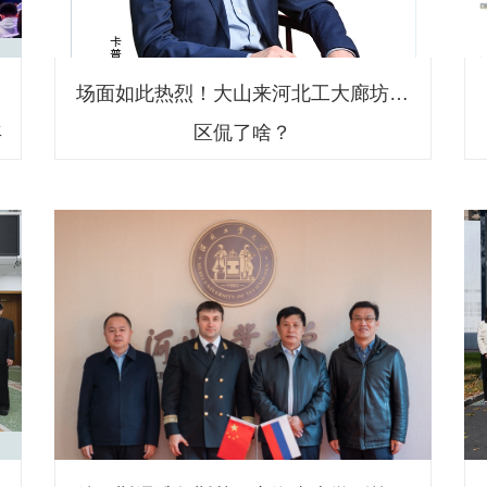
场面如此热烈！大山来河北工大廊坊校
年
区侃了啥？